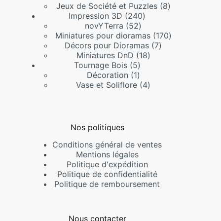
produits
8
Jeux de Société et Puzzles
8
240
produits
Impression 3D
240
52
produits
novYTerra
52
produits
170
Miniatures pour dioramas
170
7
produits
Décors pour Dioramas
7
18
produits
Miniatures DnD
18
5
produits
Tournage Bois
5
1
produits
Décoration
1
produit
4
Vase et Soliflore
4
produits
Nos politiques
Conditions général de ventes
Mentions légales
Politique d'expédition
Politique de confidentialité
Politique de remboursement
Nous contacter