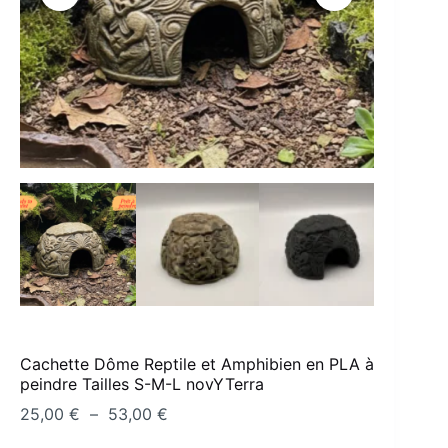
Cachette Dôme Reptile et Amphibien en PLA à
peindre Tailles S-M-L novYTerra
Plage
25,00
€
–
53,00
€
de