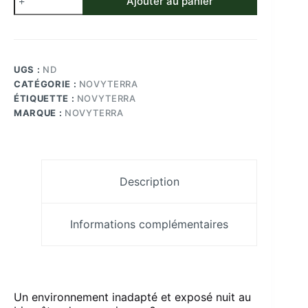
Ajouter au panier
de
Cachette
Dôme
Reptile
et
UGS :
ND
Amphibien
en
CATÉGORIE :
NOVYTERRA
PLA
ÉTIQUETTE :
NOVYTERRA
à
MARQUE :
NOVYTERRA
peindre
Tailles
S-
M-
L
Description
novYTerra
Informations complémentaires
Un environnement inadapté et exposé nuit au