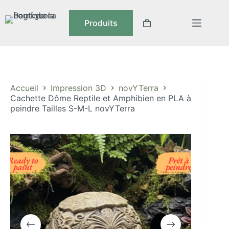
Passer
au
Produits
contenu
Panier
d’achat
Accueil
Impression 3D
novYTerra
Cachette Dôme Reptile et Amphibien en PLA à
peindre Tailles S-M-L novYTerra