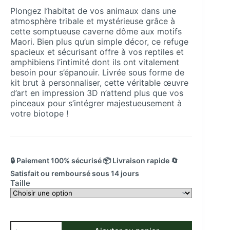
prix :
Plongez l’habitat de vos animaux dans une
25,00 €
atmosphère tribale et mystérieuse grâce à
à
cette somptueuse caverne dôme aux motifs
53,00 €
Maori. Bien plus qu’un simple décor, ce refuge
spacieux et sécurisant offre à vos reptiles et
amphibiens l’intimité dont ils ont vitalement
besoin pour s’épanouir. Livrée sous forme de
kit brut à personnaliser, cette véritable œuvre
d’art en impression 3D n’attend plus que vos
pinceaux pour s’intégrer majestueusement à
votre biotope !
🔒 Paiement 100% sécurisé 📦 Livraison rapide 🔄
Satisfait ou remboursé sous 14 jours
Taille
quantité