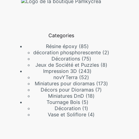
Categories
85
Résine époxy
85
produits
2
décoration phosphorescente
2
75
produits
Décorations
75
produits
8
Jeux de Société et Puzzles
8
243
produits
Impression 3D
243
52
produits
novYTerra
52
produits
173
Miniatures pour dioramas
173
7
produits
Décors pour Dioramas
7
18
produits
Miniatures DnD
18
5
produits
Tournage Bois
5
1
produits
Décoration
1
produit
4
Vase et Soliflore
4
produits