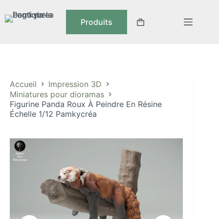
Passer
au
Produits
contenu
Panier
d’achat
Accueil
Impression 3D
Miniatures pour dioramas
Figurine Panda Roux À Peindre En Résine
Échelle 1/12 Pamkycréa