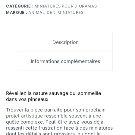
À
CATÉGORIE :
MINIATURES POUR DIORAMAS
Peindre
En
MARQUE :
ANIMAL_DEN_MINIATURES
Résine
Échelle
1/12
Pamkycréa
Description
Informations complémentaires
Réveillez la nature sauvage qui sommeille
dans vos pinceaux
Trouver la pièce parfaite pour son prochain
projet artistique
ressemble souvent à une
quête complexe. Peut-être avez-vous déjà
ressenti cette frustration face à des miniatures
dont les détails sont grossiers, ou dont la