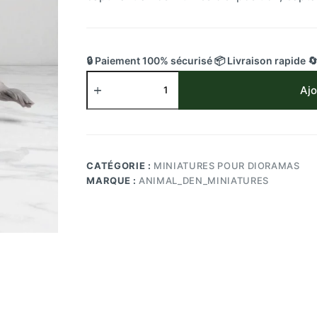
🔒 Paiement 100% sécurisé 📦 Livraison rapide 
quantité
de
Ajo
Figurine
Blaireau
contre
Black
Mamba
CATÉGORIE :
MINIATURES POUR DIORAMAS
en
MARQUE :
ANIMAL_DEN_MINIATURES
Résine
1/24
Pamkycréa