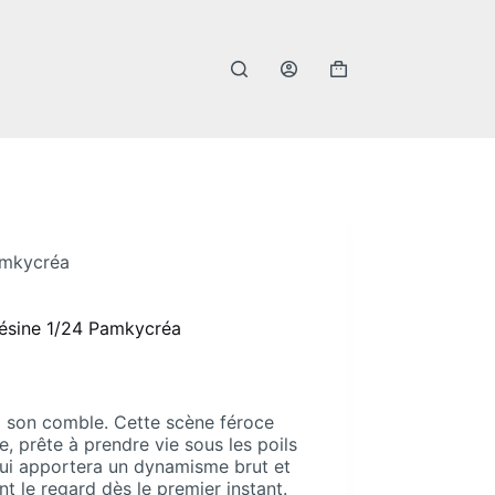
Panier
d’achat
amkycréa
Résine 1/24 Pamkycréa
t à son comble. Cette scène féroce
e, prête à prendre vie sous les poils
qui apportera un dynamisme brut et
nt le regard dès le premier instant.