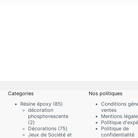
Categories
Nos politiques
85
Résine époxy
85
Conditions géné
produits
décoration
ventes
phosphorescente
Mentions légale
2
2
Politique d'expé
produits
75
Décorations
75
Politique de
produits
Jeux de Société et
confidentialité