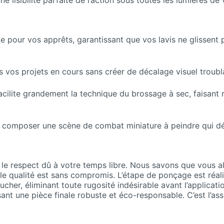
e lisibilité parfaite de l’action sous toutes les lumières de 
ite pour vos apprêts, garantissant que vos lavis ne glissent
ns vos projets en cours sans créer de décalage visuel troub
cilite grandement la technique du brossage à sec, faisant re
 composer une scène de combat miniature à peindre qui dég
 le respect dû à votre temps libre. Nous savons que vous a
ôle qualité est sans compromis. L’étape de ponçage est réa
ucher, éliminant toute rugosité indésirable avant l’applicat
ssant une pièce finale robuste et éco-responsable. C’est l’a