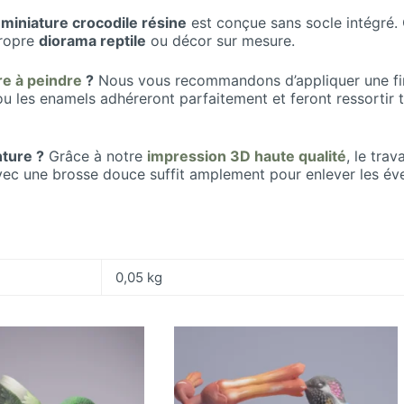
e
miniature crocodile résine
est conçue sans socle intégré. 
propre
diorama reptile
ou décor sur mesure.
e à peindre
?
Nous vous recommandons d’appliquer une fin
e ou les enamels adhéreront parfaitement et feront ressortir 
nture ?
Grâce à notre
impression 3D haute qualité
, le tra
vec une brosse douce suffit amplement pour enlever les éven
0,05 kg