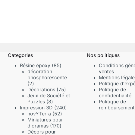
Categories
Nos politiques
85
Résine époxy
85
Conditions géné
produits
décoration
ventes
phosphorescente
Mentions légale
2
2
Politique d'expé
produits
75
Décorations
75
Politique de
produits
Jeux de Société et
confidentialité
8
Puzzles
8
Politique de
produits
240
Impression 3D
240
remboursement
52
produits
novYTerra
52
produits
Miniatures pour
170
dioramas
170
produits
Décors pour