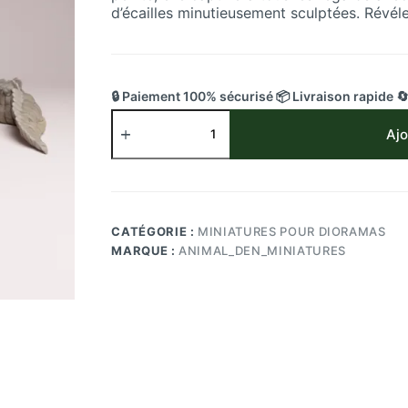
d’écailles minutieusement sculptées. Révéle
🔒 Paiement 100% sécurisé 📦 Livraison rapide 
quantité
de
Ajo
Figurine
Crocodile
Marin
:
Donnez
CATÉGORIE :
MINIATURES POUR DIORAMAS
Vie
MARQUE :
ANIMAL_DEN_MINIATURES
au
Plus
Redoutable
des
Prédateurs