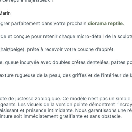
e ce reptile majestueux !
Marin
tégrer parfaitement dans votre prochain
diorama reptile
.
ide et conçue pour retenir chaque micro-détail de la sculpt
chair/beige), prête à recevoir votre couche d’apprêt.
e, queue incurvée avec doubles crêtes dentelées, pattes p
xture rugueuse de la peau, des griffes et de l’intérieur de l
e de justesse zoologique. Ce modèle n’est pas un simple j
xigeants. Les visuels de la version peinte démontrent l’incro
saisissant et présence intimidante. Nous garantissons une r
nture soit immédiatement gratifiante et sans obstacle.