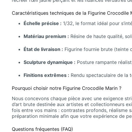
recréer l’œil jaune perçant et les nuances verdâtres d
Caractéristiques techniques de la Figurine Crocodile 
Échelle précise :
1/32, le format idéal pour s’in
Matériau premium :
Résine de haute qualité, sol
État de livraison :
Figurine fournie brute (teinte 
Sculpture dynamique :
Posture rampante réalist
Finitions extrêmes :
Rendu spectaculaire de la te
Pourquoi choisir notre Figurine Crocodile Marin ?
Nous concevons chaque pièce avec une exigence strict
d’art brute destinée aux artistes et collectionneurs e
fois entre vos mains : contrastes profonds, réalisme 
préparation minimale afin que votre expérience de pei
Questions fréquentes (FAQ)