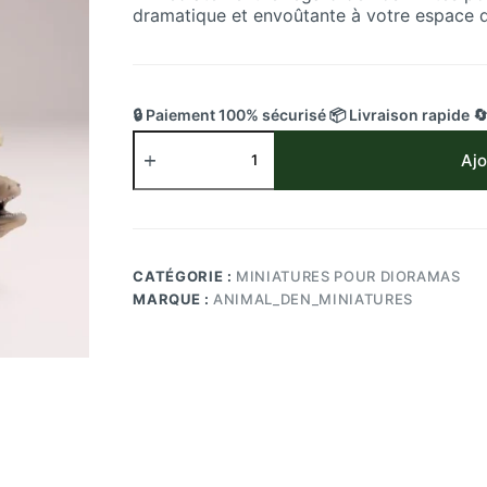
dramatique et envoûtante à votre espace d
🔒 Paiement 100% sécurisé 📦 Livraison rapide 
quantité
de
Ajo
Figurine
Murène
Géante
en
Embuscade
CATÉGORIE :
MINIATURES POUR DIORAMAS
en
MARQUE :
ANIMAL_DEN_MINIATURES
Résine
SLA
Échelle
1/24
Pamkycréa