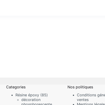
Categories
Nos politiques
85
Résine époxy
85
Conditions géné
produits
décoration
ventes
phosphorescente
Mentions légale