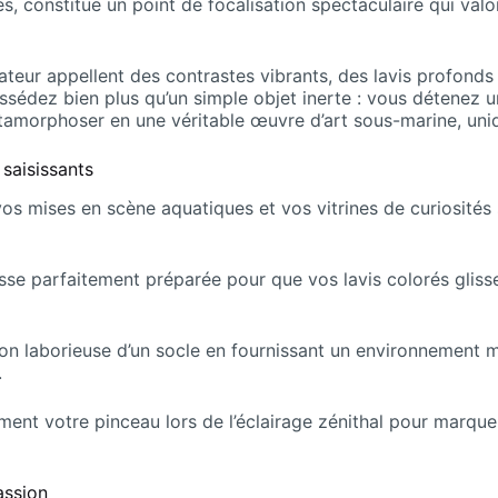
, constitue un point de focalisation spectaculaire qui val
ateur appellent des contrastes vibrants, des lavis profonds
ssédez bien plus qu’un simple objet inerte : vous détenez u
tamorphoser en une véritable œuvre d’art sous-marine, uniq
saisissants
 vos mises en scène aquatiques et vos vitrines de curiosités
lisse parfaitement préparée pour que vos lavis colorés glis
ion laborieuse d’un socle en fournissant un environnement 
.
ent votre pinceau lors de l’éclairage zénithal pour marquer
assion