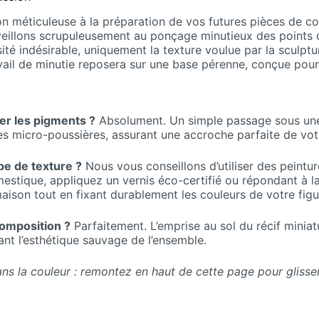
n méticuleuse à la préparation de vos futures pièces de coll
veillons scrupuleusement au ponçage minutieux des points d
té indésirable, uniquement la texture voulue par la sculpt
avail de minutie reposera sur une base pérenne, conçue pour
uer les pigments ?
Absolument. Un simple passage sous une 
les micro-poussières, assurant une accroche parfaite de vot
pe de texture ?
Nous vous conseillons d’utiliser des peinture
mestique, appliquez un vernis éco-certifié ou répondant à 
e maison tout en fixant durablement les couleurs de votre fig
composition ?
Parfaitement. L’emprise au sol du récif miniat
ant l’esthétique sauvage de l’ensemble.
ns la couleur : remontez en haut de cette page pour glisse