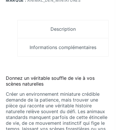
SLA
MARQUE :
ANIMAL_DEN_MINIATURES
1/24
Pamkycréa
Description
Informations complémentaires
Donnez un véritable souffle de vie à vos
scènes naturelles
Créer un environnement miniature crédible
demande de la patience, mais trouver une
pièce qui raconte une véritable histoire
naturelle relève souvent du défi. Les animaux
standards manquent parfois de cette étincelle
de vie, de ce mouvement instinctif qui fige le
temps, laissant vos scènes forestières ou vos