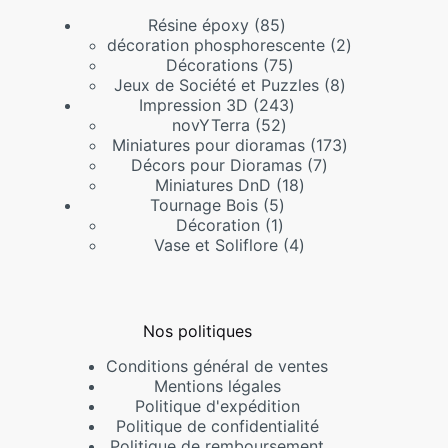
85
Résine époxy
85
produits
2
décoration phosphorescente
2
75
produits
Décorations
75
produits
8
Jeux de Société et Puzzles
8
243
produits
Impression 3D
243
52
produits
novYTerra
52
produits
173
Miniatures pour dioramas
173
7
produits
Décors pour Dioramas
7
18
produits
Miniatures DnD
18
5
produits
Tournage Bois
5
1
produits
Décoration
1
produit
4
Vase et Soliflore
4
produits
Nos politiques
Conditions général de ventes
Mentions légales
Politique d'expédition
Politique de confidentialité
Politique de remboursement