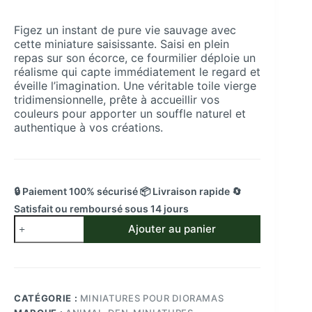
Figez un instant de pure vie sauvage avec
cette miniature saisissante. Saisi en plein
repas sur son écorce, ce fourmilier déploie un
réalisme qui capte immédiatement le regard et
éveille l’imagination. Une véritable toile vierge
tridimensionnelle, prête à accueillir vos
couleurs pour apporter un souffle naturel et
authentique à vos créations.
🔒 Paiement 100% sécurisé 📦 Livraison rapide 🔄
Satisfait ou remboursé sous 14 jours
quantité
Ajouter au panier
de
Figurine
Fourmilier
Mangeant
en
CATÉGORIE :
MINIATURES POUR DIORAMAS
Résine