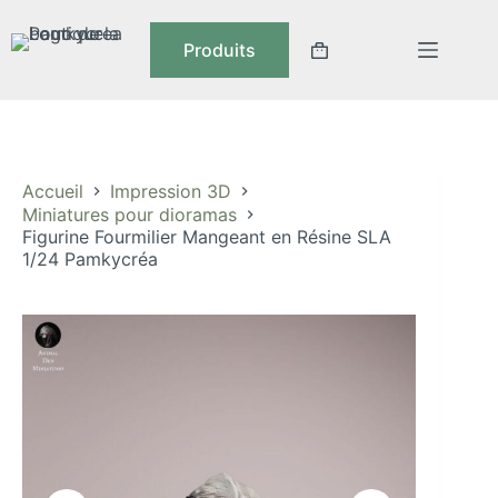
Passer
au
Produits
contenu
Panier
d’achat
Accueil
Impression 3D
Miniatures pour dioramas
Figurine Fourmilier Mangeant en Résine SLA
1/24 Pamkycréa