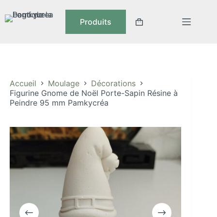
Passer
au
Produits
contenu
Panier
d’achat
Accueil
Moulage
Décorations
Figurine Gnome de Noël Porte-Sapin Résine à
Peindre 95 mm Pamkycréa