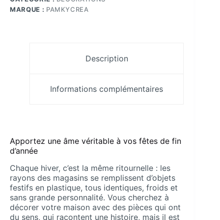
Porte-
Sapin
MARQUE :
PAMKYCREA
Résine
à
Peindre
95
mm
Description
Pamkycréa
Informations complémentaires
Apportez une âme véritable à vos fêtes de fin
d’année
Chaque hiver, c’est la même ritournelle : les
rayons des magasins se remplissent d’objets
festifs en plastique, tous identiques, froids et
sans grande personnalité. Vous cherchez à
décorer votre maison avec des pièces qui ont
du sens, qui racontent une histoire, mais il est