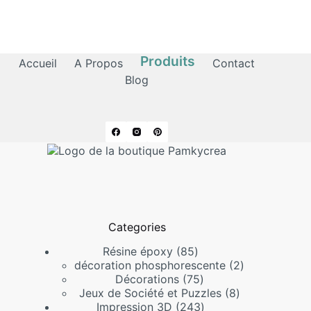
Produits
Accueil
A Propos
Contact
Blog
Categories
85
Résine époxy
85
produits
2
décoration phosphorescente
2
75
produits
Décorations
75
produits
8
Jeux de Société et Puzzles
8
243
produits
Impression 3D
243