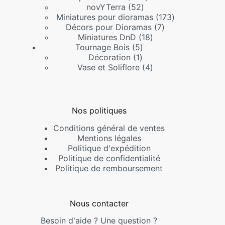
52
produits
novYTerra
52
produits
173
Miniatures pour dioramas
173
7
produits
Décors pour Dioramas
7
18
produits
Miniatures DnD
18
5
produits
Tournage Bois
5
1
produits
Décoration
1
produit
4
Vase et Soliflore
4
produits
Nos politiques
Conditions général de ventes
Mentions légales
Politique d'expédition
Politique de confidentialité
Politique de remboursement
Nous contacter
Besoin d'aide ? Une question ?