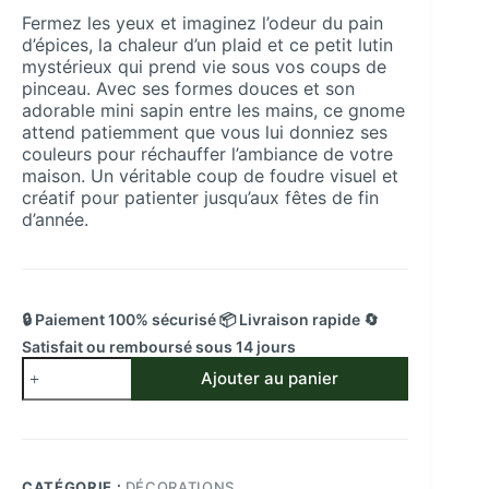
Fermez les yeux et imaginez l’odeur du pain
d’épices, la chaleur d’un plaid et ce petit lutin
mystérieux qui prend vie sous vos coups de
pinceau. Avec ses formes douces et son
adorable mini sapin entre les mains, ce gnome
attend patiemment que vous lui donniez ses
couleurs pour réchauffer l’ambiance de votre
maison. Un véritable coup de foudre visuel et
créatif pour patienter jusqu’aux fêtes de fin
d’année.
🔒 Paiement 100% sécurisé 📦 Livraison rapide 🔄
Satisfait ou remboursé sous 14 jours
quantité
Ajouter au panier
de
Figurine
Gnome
de
Noël
CATÉGORIE :
DÉCORATIONS