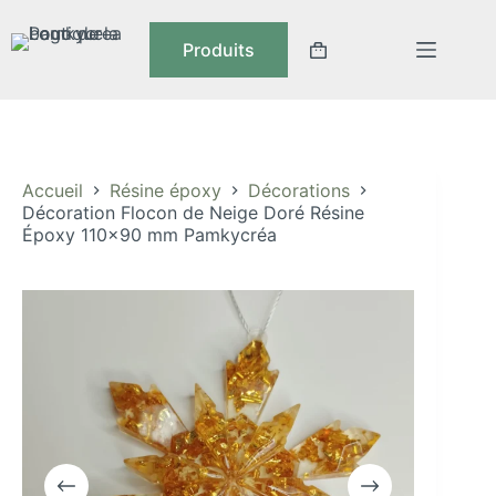
Passer
au
Produits
contenu
Panier
d’achat
Accueil
Résine époxy
Décorations
Décoration Flocon de Neige Doré Résine
Époxy 110×90 mm Pamkycréa