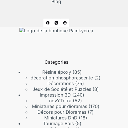
Blog
Categories
85
Résine époxy
85
produits
2
décoration phosphorescente
2
75
produits
Décorations
75
produits
8
Jeux de Société et Puzzles
8
240
produits
Impression 3D
240
52
produits
novYTerra
52
produits
170
Miniatures pour dioramas
170
7
produits
Décors pour Dioramas
7
18
produits
Miniatures DnD
18
5
produits
Tournage Bois
5