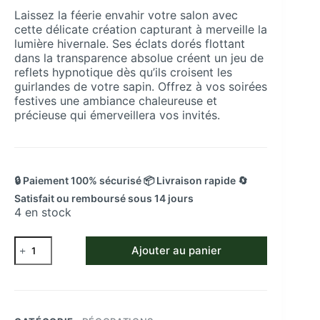
Laissez la féerie envahir votre salon avec
cette délicate création capturant à merveille la
lumière hivernale. Ses éclats dorés flottant
dans la transparence absolue créent un jeu de
reflets hypnotique dès qu’ils croisent les
guirlandes de votre sapin. Offrez à vos soirées
festives une ambiance chaleureuse et
précieuse qui émerveillera vos invités.
🔒 Paiement 100% sécurisé 📦 Livraison rapide 🔄
Satisfait ou remboursé sous 14 jours
4 en stock
quantité
Ajouter au panier
de
Décoration
Flocon
de
Neige