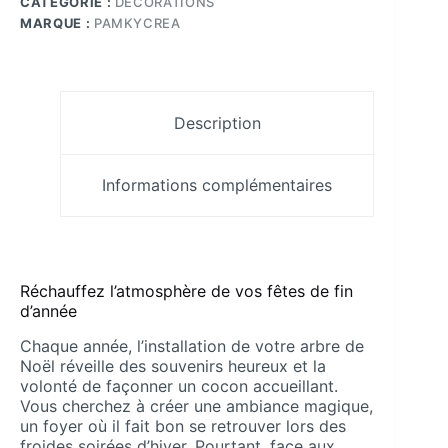
CATÉGORIE :
DÉCORATIONS
Doré
Résine
MARQUE :
PAMKYCREA
Époxy
110x90
mm
Pamkycréa
Description
Informations complémentaires
Réchauffez l’atmosphère de vos fêtes de fin
d’année
Chaque année, l’installation de votre arbre de
Noël réveille des souvenirs heureux et la
volonté de façonner un cocon accueillant.
Vous cherchez à créer une ambiance magique,
un foyer où il fait bon se retrouver lors des
froides soirées d’hiver. Pourtant, face aux