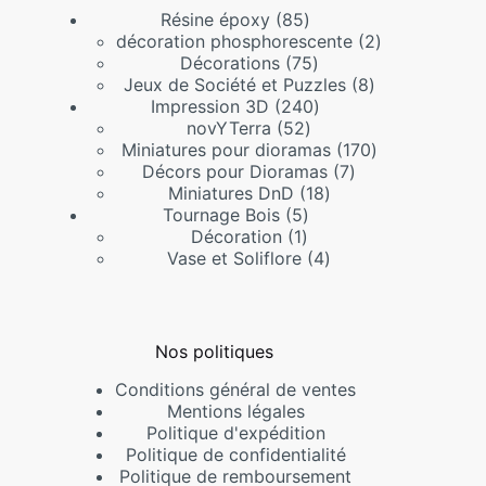
85
Résine époxy
85
produits
2
décoration phosphorescente
2
75
produits
Décorations
75
produits
8
Jeux de Société et Puzzles
8
240
produits
Impression 3D
240
52
produits
novYTerra
52
produits
170
Miniatures pour dioramas
170
7
produits
Décors pour Dioramas
7
18
produits
Miniatures DnD
18
5
produits
Tournage Bois
5
1
produits
Décoration
1
produit
4
Vase et Soliflore
4
produits
Nos politiques
Conditions général de ventes
Mentions légales
Politique d'expédition
Politique de confidentialité
Politique de remboursement