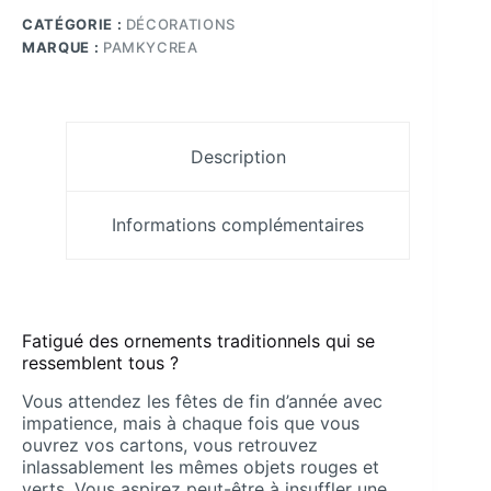
Christmas
CATÉGORIE :
DÉCORATIONS
en
résine
MARQUE :
PAMKYCREA
époxy
rose
pailletée
290x152
mm
Description
Pamkycréa
Informations complémentaires
Fatigué des ornements traditionnels qui se
ressemblent tous ?
Vous attendez les fêtes de fin d’année avec
impatience, mais à chaque fois que vous
ouvrez vos cartons, vous retrouvez
inlassablement les mêmes objets rouges et
verts. Vous aspirez peut-être à insuffler une