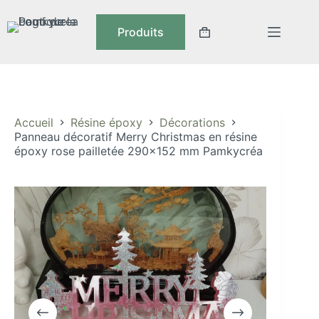
Passer
au
Produits
contenu
Panier
d’achat
Accueil
Résine époxy
Décorations
Panneau décoratif Merry Christmas en résine
époxy rose pailletée 290×152 mm Pamkycréa