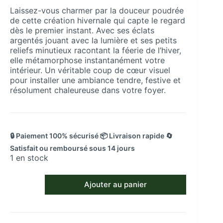
Laissez-vous charmer par la douceur poudrée
de cette création hivernale qui capte le regard
dès le premier instant. Avec ses éclats
argentés jouant avec la lumière et ses petits
reliefs minutieux racontant la féerie de l’hiver,
elle métamorphose instantanément votre
intérieur. Un véritable coup de cœur visuel
pour installer une ambiance tendre, festive et
résolument chaleureuse dans votre foyer.
🔒 Paiement 100% sécurisé 📦 Livraison rapide 🔄
Satisfait ou remboursé sous 14 jours
1 en stock
quantité
Ajouter au panier
de
Panneau
décoratif
Merry