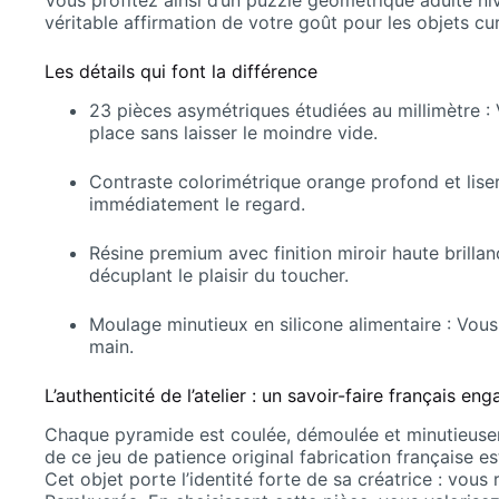
Vous profitez ainsi d’un puzzle géométrique adulte ni
véritable affirmation de votre goût pour les objets curi
Les détails qui font la différence
23 pièces asymétriques étudiées au millimètre :
place sans laisser le moindre vide.
Contraste colorimétrique orange profond et liseré
immédiatement le regard.
Résine premium avec finition miroir haute brill
décuplant le plaisir du toucher.
Moulage minutieux en silicone alimentaire : Vou
main.
L’authenticité de l’atelier : un savoir-faire français en
Chaque pyramide est coulée, démoulée et minutieusem
de ce jeu de patience original fabrication française 
Cet objet porte l’identité forte de sa créatrice : vous