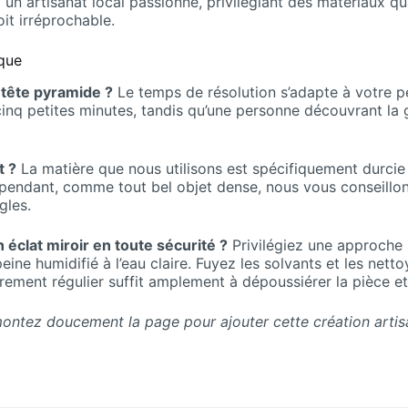
un artisanat local passionné, privilégiant des matériaux qua
it irréprochable.
ique
tête pyramide ?
Le temps de résolution s’adapte à votre pe
cinq petites minutes, tandis qu’une personne découvrant la 
t ?
La matière que nous utilisons est spécifiquement durcie
pendant, comme tout bel objet dense, nous vous conseillons
gles.
éclat miroir en toute sécurité ?
Privilégiez une approche 
ine humidifié à l’eau claire. Fuyez les solvants et les nett
urement régulier suffit amplement à dépoussiérer la pièce et
ontez doucement la page pour ajouter cette création arti