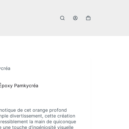
Panier
d’achat
ycréa
 Époxy Pamkycréa
pnotique de cet orange profond
imple divertissement, cette création
épressiblement la main de quiconque
 une touche d’ingéniosité visuelle