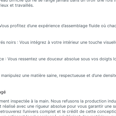
veau difficile qui ne se range jamais dans un tiroir une foi
eux et travaillés.
 Vous profitez d’une expérience d’assemblage fluide où cha
s noirs : Vous intégrez à votre intérieur une touche visuell
ance : Vous ressentez une douceur absolue sous vos doigts l
s manipulez une matière saine, respectueuse et d’une densi
gagé
ent inspectée à la main. Nous refusons la production indu
est réalisé avec une rigueur absolue pour vous garantir une 
 retrouverez l’univers complet et le crédit de cette concepti