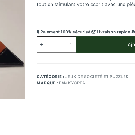
tout en stimulant votre esprit avec une piè
🔒 Paiement 100% sécurisé 📦 Livraison rapide 
quantité
de
Ajo
Casse-
Tête
Pyramide
23
Pièces
CATÉGORIE :
JEUX DE SOCIÉTÉ ET PUZZLES
en
MARQUE :
PAMKYCREA
Résine
Époxy
Pamkycréa