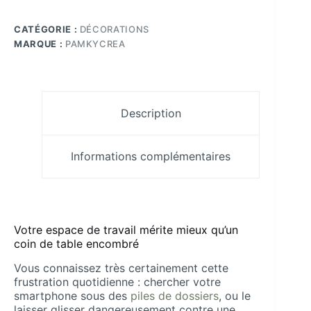
téléphone
angulaire
CATÉGORIE :
DÉCORATIONS
en
résine
MARQUE :
PAMKYCREA
époxy
160
mm
Pamkycréa
Description
Informations complémentaires
Votre espace de travail mérite mieux qu’un
coin de table encombré
Vous connaissez très certainement cette
frustration quotidienne : chercher votre
smartphone sous des
piles de dossiers
, ou le
laisser glisser dangereusement contre une