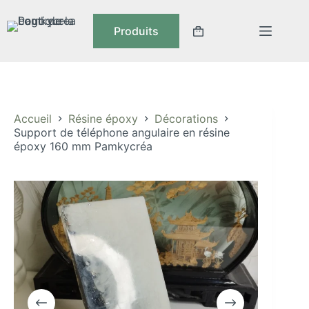
Passer
au
Produits
contenu
Panier
d’achat
Accueil
Résine époxy
Décorations
Support de téléphone angulaire en résine
époxy 160 mm Pamkycréa