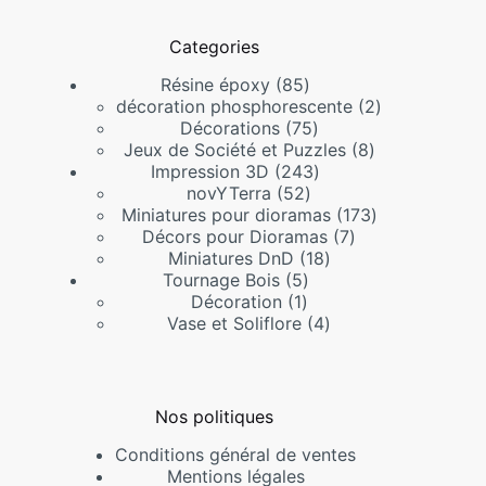
Categories
85
Résine époxy
85
produits
2
décoration phosphorescente
2
75
produits
Décorations
75
produits
8
Jeux de Société et Puzzles
8
243
produits
Impression 3D
243
52
produits
novYTerra
52
produits
173
Miniatures pour dioramas
173
7
produits
Décors pour Dioramas
7
18
produits
Miniatures DnD
18
5
produits
Tournage Bois
5
1
produits
Décoration
1
produit
4
Vase et Soliflore
4
produits
Nos politiques
Conditions général de ventes
Mentions légales