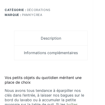
Cœur
en
CATÉGORIE :
DÉCORATIONS
Résine
Transparente
MARQUE :
PAMKYCREA
:
L'Écrin
Romantique
aux
Éclats
Description
Roses
Informations complémentaires
Vos petits objets du quotidien méritent une
place de choix
Nous avons tous tendance à éparpiller nos
clés dans l’entrée, à laisser nos bagues sur le
bord du lavabo ou à accumuler la petite
monnaie sur la table de nuit. Si les
boîtes