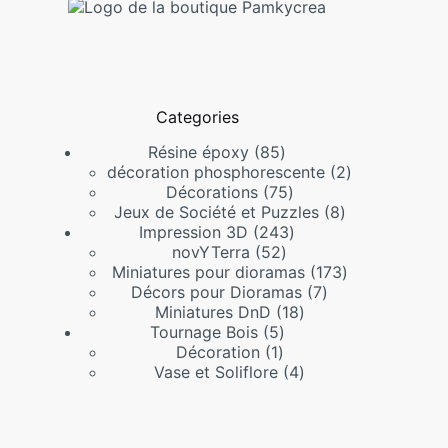
Categories
85
Résine époxy
85
produits
2
décoration phosphorescente
2
75
produits
Décorations
75
produits
8
Jeux de Société et Puzzles
8
243
produits
Impression 3D
243
52
produits
novYTerra
52
produits
173
Miniatures pour dioramas
173
7
produits
Décors pour Dioramas
7
18
produits
Miniatures DnD
18
5
produits
Tournage Bois
5
1
produits
Décoration
1
produit
4
Vase et Soliflore
4
produits