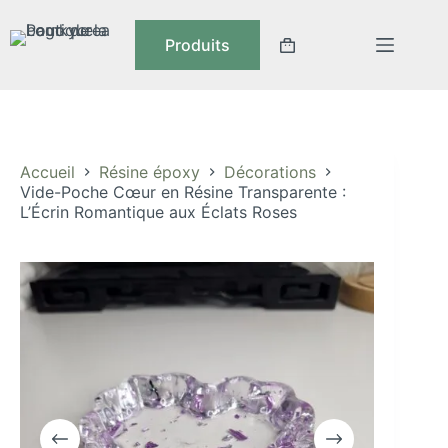
Passer
au
Produits
contenu
Panier
d’achat
Accueil
Résine époxy
Décorations
Vide-Poche Cœur en Résine Transparente :
L’Écrin Romantique aux Éclats Roses