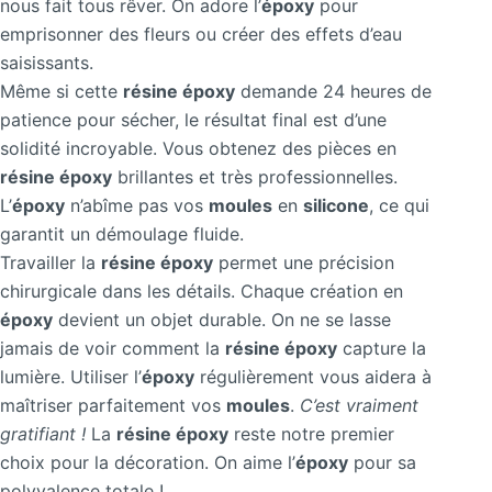
nous fait tous rêver. On adore l’
époxy
pour
emprisonner des fleurs ou créer des effets d’eau
saisissants.
Même si cette
résine époxy
demande 24 heures de
patience pour sécher, le résultat final est d’une
solidité incroyable. Vous obtenez des pièces en
résine époxy
brillantes et très professionnelles.
L’
époxy
n’abîme pas vos
moules
en
silicone
, ce qui
garantit un démoulage fluide.
Travailler la
résine époxy
permet une précision
chirurgicale dans les détails. Chaque création en
époxy
devient un objet durable. On ne se lasse
jamais de voir comment la
résine époxy
capture la
lumière. Utiliser l’
époxy
régulièrement vous aidera à
maîtriser parfaitement vos
moules
.
C’est vraiment
gratifiant !
La
résine époxy
reste notre premier
choix pour la décoration. On aime l’
époxy
pour sa
polyvalence totale !