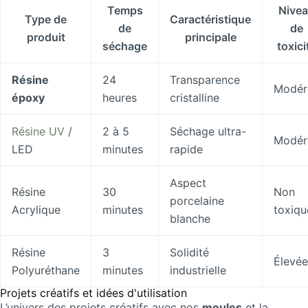
Temps
Nive
Type de
Caractéristique
de
de
produit
principale
séchage
toxici
Résine
24
Transparence
Modér
époxy
heures
cristalline
Résine UV
/
2 à 5
Séchage ultra-
Modér
LED
minutes
rapide
Aspect
Résine
30
Non
porcelaine
Acrylique
minutes
toxiqu
blanche
Résine
3
Solidité
Élevée
Polyuréthane
minutes
industrielle
Projets créatifs et idées d'utilisation
L’univers des projets créatifs avec nos
moules
et la