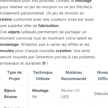
inestimable pour vos proches. Utilisez le
moulage
pour réaliser un jeu du morpion ou un jeu d’échecs
totalement personnalisé. Un jeu de domino en
résine
customisé avec des couleurs vives est aussi
une superbe idée de
fabrication
.
Ces
objets
ludiques permettent de partager un
moment convivial tout en montrant votre talent en
modelage
. N’hésitez pas à varier les effets et les
moules
pour chaque nouvelle
création
. Vos amis
seront touchés par l’attention portée à ces présents
artisanaux et durables 🎁 !
Type de
Technique
Matériau
Nivea
Projet
Utilisée
Recommandé
Diffic
Bijoux
Moulage
Résine UV
Débuta
Résine
fin
LED